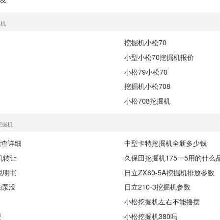
掘机
挖掘机小松70
小型小松70挖掘机报价
小松79小松70
挖掘机小松708
小松708挖掘机
挖掘机
能查详细
中型卡特挖掘机全新多少钱
机转让
久保田挖掘机175一5用的什么
说明书
日立ZX60-5A挖掘机排放参数
油泵没
日立210-3挖掘机参数
小松挖掘机左右不能摇摆
理
小松挖掘机380吗