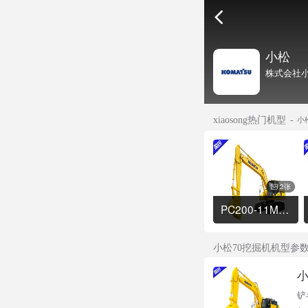
小松
株式会社小
xiaosong热门机型
小
2张
PC200-11M0挖掘机
小松70挖掘机机型参
小
铲