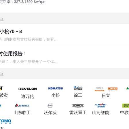
功率：327.3/1800 kw/rpm
掘机
松70－8
各位甲友大家好，我是你们的朋友尼古拉斯买买提，在看到新的一期
0小时使用报告！
废话就少说了，直接入主题了，本人去年整整开了一年你小松70-8，
掘机
彼勒
小松
徐工
日立
迪万伦
山东临工
沃尔沃
雷沃重工
山河智能
中联
友