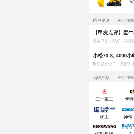
额定
用户评论
小松70型挖
【甲友点评】蛮牛小
小松70-8, 400
品牌推荐
小松70型挖
三一重工
卡特
柳工
神钢
恒旺集团
住