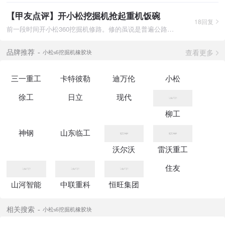
【甲友点评】开小松挖掘机抢起重机饭碗
18回复
前一段时间开小松360挖掘机修路。修的虽说是普遍公路，但活也比
查看更多
品牌推荐
小松s6挖掘机橡胶块
三一重工
卡特彼勒
迪万伦
小松
徐工
日立
现代
柳工
神钢
山东临工
沃尔沃
雷沃重工
住友
山河智能
中联重科
恒旺集团
相关搜索
小松s6挖掘机橡胶块