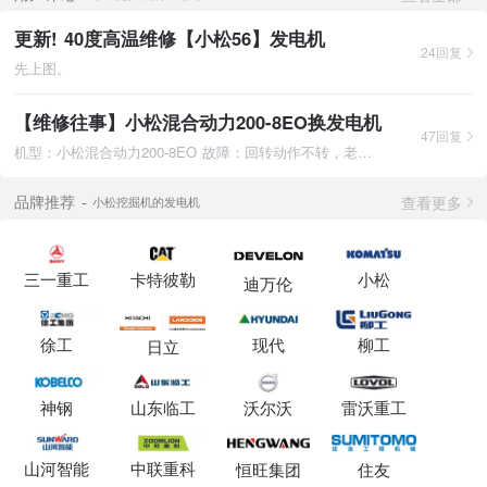
更新! 40度高温维修【小松56】发电机
24回复
先上图。
【维修往事】小松混合动力200-8EO换发电机
47回复
机型：小松混合动力200-8EO 故障：回转动作不转，老是出来一
查看更多
品牌推荐
小松挖掘机的发电机
三一重工
卡特彼勒
小松
迪万伦
徐工
现代
柳工
日立
神钢
山东临工
沃尔沃
雷沃重工
山河智能
中联重科
恒旺集团
住友