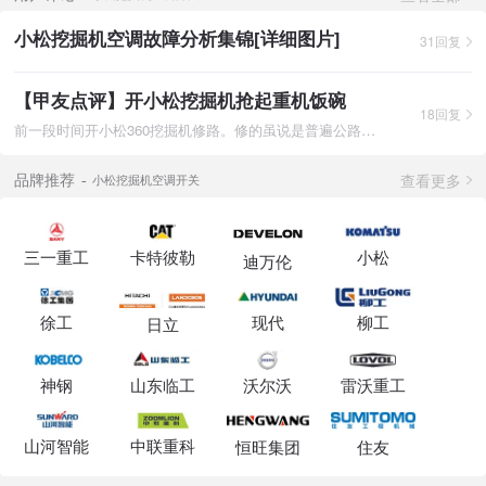
小松挖掘机空调故障分析集锦[详细图片]
31回复
【甲友点评】开小松挖掘机抢起重机饭碗
18回复
前一段时间开小松360挖掘机修路。修的虽说是普遍公路，但活也比
查看更多
品牌推荐
小松挖掘机空调开关
三一重工
卡特彼勒
小松
迪万伦
徐工
现代
柳工
日立
神钢
山东临工
沃尔沃
雷沃重工
山河智能
中联重科
恒旺集团
住友