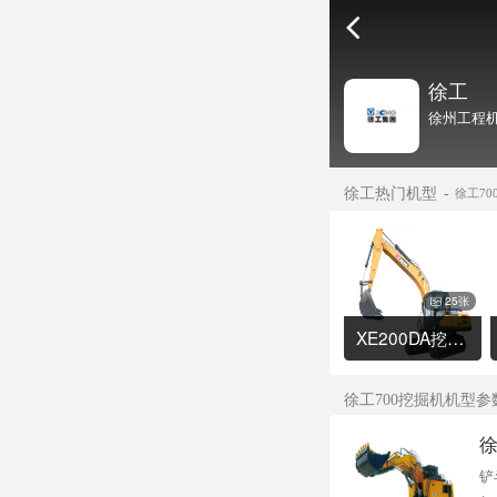
徐工
徐州工程机
徐工热门机型
徐工70
25张
XE200DA挖掘机
徐工700挖掘机机型参
徐
铲