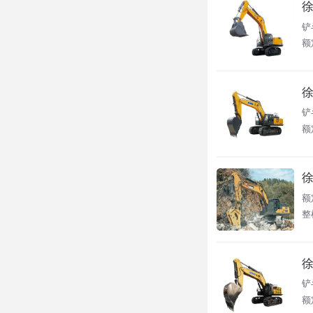
徐
铲
额
徐
铲
额
徐
额定
整
徐
铲
额定