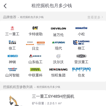
租挖掘机包月多少钱
查看更多
品牌推荐
租挖掘机包月多少钱
三一重工
卡特彼勒
小松
迪万伦
徐工
现代
柳工
日立
神钢
山东临工
沃尔沃
雷沃重工
山河智能
中联重科
恒旺集团
住友
挖掘机机型参数列表
租挖掘机包月多少钱
三一重工SY485H挖掘机
铲斗容量：2.2-3.1 m³