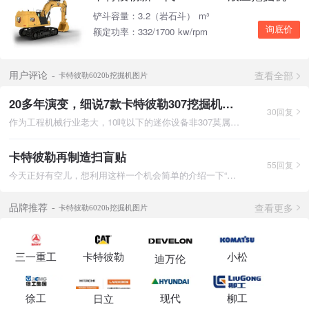
铲斗容量：3.2（岩石斗） m³
询底价
额定功率：332/1700 kw/rpm
查看全部
用户评论
卡特彼勒6020b挖掘机图片
20多年演变，细说7款卡特彼勒307挖掘机！！
30回复
作为工程机械行业老大，10吨以下的迷你设备非307莫属。现一前一
卡特彼勒再制造扫盲贴
55回复
今天正好有空儿，想利用这样一个机会简单的介绍一下“再制造“，这
查看更多
品牌推荐
卡特彼勒6020b挖掘机图片
三一重工
卡特彼勒
小松
迪万伦
徐工
现代
柳工
日立