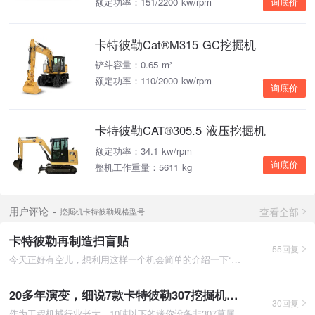
额定功率：151/2200 kw/rpm
询底价
卡特彼勒Cat®M315 GC挖掘机
铲斗容量：0.65 m³
额定功率：110/2000 kw/rpm
询底价
卡特彼勒CAT®305.5 液压挖掘机
额定功率：34.1 kw/rpm
询底价
整机工作重量：5611 kg
查看全部
用户评论
挖掘机卡特彼勒规格型号
卡特彼勒再制造扫盲贴
55回复
今天正好有空儿，想利用这样一个机会简单的介绍一下“再制造“，这
20多年演变，细说7款卡特彼勒307挖掘机！！
30回复
作为工程机械行业老大，10吨以下的迷你设备非307莫属。现一前一