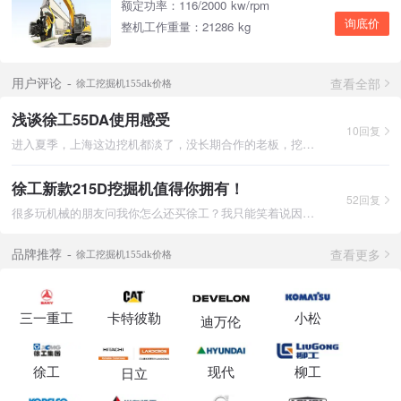
额定功率：116/2000 kw/rpm
询底价
整机工作重量：21286 kg
查看全部
用户评论
徐工挖掘机155dk价格
浅谈徐工55DA使用感受
10回复
进入夏季，上海这边挖机都淡了，没长期合作的老板，挖机一停有时
徐工新款215D挖掘机值得你拥有！
52回复
很多玩机械的朋友问我你怎么还买徐工？我只能笑着说因为它改进了
查看更多
品牌推荐
徐工挖掘机155dk价格
三一重工
卡特彼勒
小松
迪万伦
徐工
现代
柳工
日立