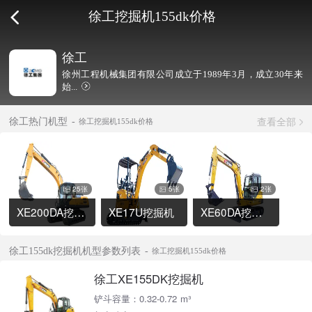
徐工挖掘机155dk价格
徐工
徐州工程机械集团有限公司成立于1989年3月，成立30年来
始...
查看全部
徐工热门机型
徐工挖掘机155dk价格
25张
5张
2张
XE200DA挖掘机
XE17U挖掘机
XE60DA挖掘机
徐工155dk挖掘机机型参数列表
徐工挖掘机155dk价格
徐工XE155DK挖掘机
铲斗容量：0.32-0.72 m³