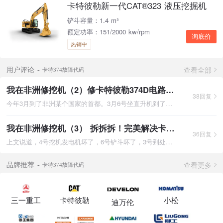
卡特彼勒新一代CAT®323 液压挖掘机
铲斗容量：1.4 m³
额定功率：151/2000 kw/rpm
询底价
热销中
查看全部
用户评论
卡特374故障代码
我在非洲修挖机（2）修卡特彼勒374D电路 遇上坑爹老外！（删减版）
38回复
今年3月到了非洲某个国家的首都。3月6号坐直升机到了矿山上，第
我在非洲修挖机（3） 拆拆拆！完美解决卡特彼勒374D发电机及空调问题
36回复
上文说道，4号挖机发电机坏了，6号铲斗坏了，3号到处漏油。老外
查看更多
品牌推荐
卡特374故障代码
三一重工
卡特彼勒
小松
迪万伦