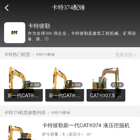
卡特374配锤
卡特彼勒
作为全球500 强企业，卡特彼勒是建筑工程机械、矿用设
备、柴...
查看全部
卡特热门机型
卡特374配锤
9张
9张
4张
新一代CAT®336 液压挖掘机
新一代CAT®320 液压挖掘机
CAT®307.5 液压挖掘机
卡特374机型参数列表
卡特374配锤
卡特彼勒新一代CAT®374 液压挖掘机
铲斗容量：5（岩石斗） m³