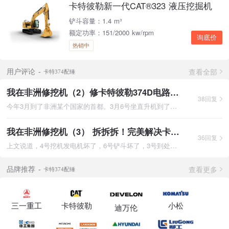
卡特彼勒新一代CAT®323 液压挖掘机
铲斗容量：1.4 m³
额定功率：151/2000 kw/rpm
询底价
热销中
查看全部
用户评论
卡特374配锤
我在非洲修挖机（2）修卡特彼勒374D电路 遇上坑爹老外！（删减版）
38回复
今年3月到了非洲某个国家的首都。3月6号坐直升机到了矿山上，第
我在非洲修挖机（3） 拆拆拆！完美解决卡特彼勒374D发电机及空调问题
36回复
上文说道，4号挖机发电机坏了，6号铲斗坏了，3号到处漏油。老外
查看更多
品牌推荐
卡特374配锤
三一重工
卡特彼勒
小松
迪万伦