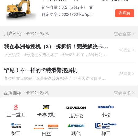
铲斗容量：3.2（岩石斗） m³
询底价
额定功率：332/1700 kw/rpm
查看全部
用户评论
卡特374挖掘机
我在非洲修挖机（3） 拆拆拆！完美解决卡特彼勒374D发电机及空调问题
36回复
上文说道，4号挖机发电机坏了，6号铲斗坏了，3号到处漏油。老外
罕见！不一样的卡特滑臂挖掘机
36回复
各位甲友大家好！又是好久没发帖子了！ 今天给各位甲友带来一
查看更多
品牌推荐
卡特374挖掘机
三一重工
卡特彼勒
小松
迪万伦
徐工
现代
柳工
日立