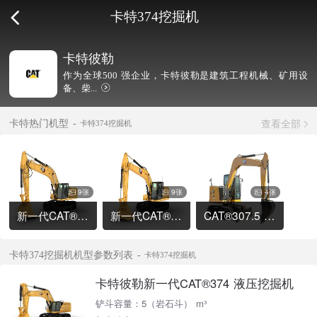
卡特374挖掘机
卡特彼勒
作为全球500 强企业，卡特彼勒是建筑工程机械、矿用设
备、柴...
查看全部
卡特热门机型
卡特374挖掘机
9张
9张
4张
新一代CAT®336 液压挖掘机
新一代CAT®320 液压挖掘机
CAT®307.5 液压挖掘机
卡特374挖掘机机型参数列表
卡特374挖掘机
卡特彼勒新一代CAT®374 液压挖掘机
铲斗容量：5（岩石斗） m³